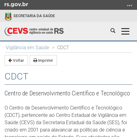
Ir
para
SECRETARIA DA SAÚDE
o
conteúdo
Abrir
Alter
Ir
a
a
para
Início
busca
nave
o
Vigilância em Saúde
CDCT
do
menu
conteúdo
Voltar
Imprimir
Ir
para
CDCT
a
busca
Centro de Desenvolvimento Científico e Tecnológico
O Centro de Desenvolvimento Científico e Tecnológico
(CDCT), pertencente ao Centro Estadual de Vigilância em
Saúde (CEVS) da Secretaria Estadual da Saúde (SES), foi
criado em 2001 para alavancar as políticas de ciência e