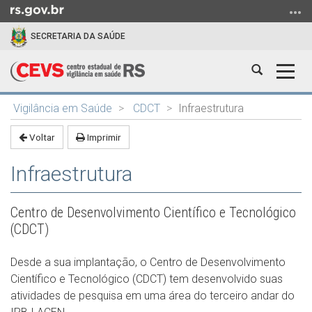
Ir
para
SECRETARIA DA SAÚDE
o
conteúdo
Abrir
Alter
Ir
a
a
para
Início
busca
nave
o
Vigilância em Saúde
CDCT
Infraestrutura
do
menu
conteúdo
Voltar
Imprimir
Ir
para
Infraestrutura
a
busca
Centro de Desenvolvimento Científico e Tecnológico
(CDCT)
Desde a sua implantação, o Centro de Desenvolvimento
Científico e Tecnológico (CDCT) tem desenvolvido suas
atividades de pesquisa em uma área do terceiro andar do