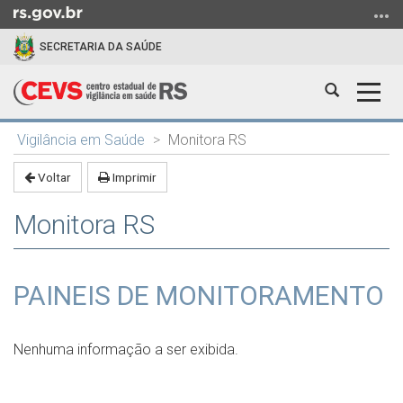
Ir
para
SECRETARIA DA SAÚDE
o
conteúdo
Abrir
Alter
Ir
a
a
para
Início
busca
nave
o
Vigilância em Saúde
Monitora RS
do
menu
conteúdo
Voltar
Imprimir
Ir
para
Monitora RS
a
busca
PAINEIS DE MONITORAMENTO
Nenhuma informação a ser exibida.