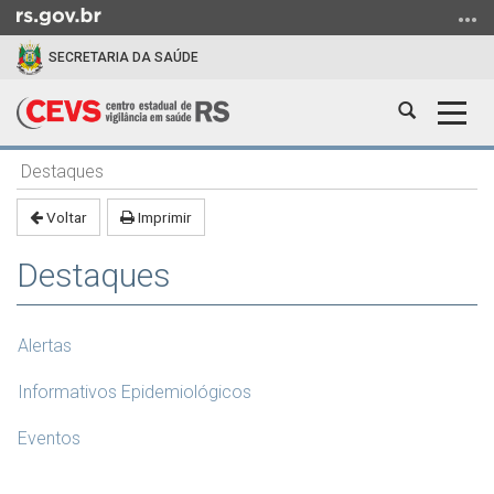
Ir
para
SECRETARIA DA SAÚDE
o
conteúdo
Abrir
Alter
Ir
a
a
para
Início
busca
nave
o
Destaques
do
menu
conteúdo
Voltar
Imprimir
Ir
para
Destaques
a
busca
Alertas
Informativos Epidemiológicos
Eventos