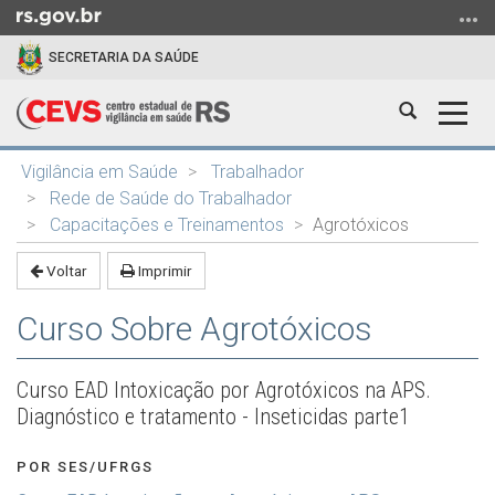
Ir
para
SECRETARIA DA SAÚDE
o
conteúdo
Abrir
Alter
Ir
a
a
para
Início
busca
nave
o
Vigilância em Saúde
Trabalhador
do
menu
Rede de Saúde do Trabalhador
conteúdo
Ir
Capacitações e Treinamentos
Agrotóxicos
para
Voltar
Imprimir
a
busca
Curso Sobre Agrotóxicos
Curso EAD Intoxicação por Agrotóxicos na APS.
Diagnóstico e tratamento - Inseticidas parte1
POR SES/UFRGS