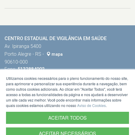
CENTRO ESTADUAL DE VIGILÂNCIA EM SAÚDE
Av. Ipiranga 5400
Porto Alegre - RS -
mapa
90610-000
Fone:
5132884002
Utilizamos cookies necessários para o pleno funcionamento do nosso site,
para aprimorar e personalizar sua experiência durante a navegação, bem
como outros cookies adicionais. Ao clicar em "Aceitar Todos", você terá
acesso a todas as funcionalidades da página e nos ajudará a desenvolver
um site cada vez melhor. Você pode encontrar mais informações sobre
quais cookies estamos utilizando no nosso
Aviso de Cookies
.
ACEITAR TODOS
ACEITAR NECESSÁRIOS