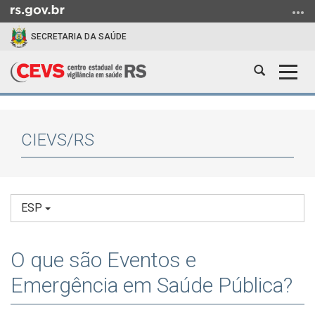
Ir
para
SECRETARIA DA SAÚDE
o
conteúdo
Abrir
Alter
Ir
a
a
para
Início
busca
nave
o
do
menu
conteúdo
CIEVS/RS
Ir
para
a
busca
ESP
O que são Eventos e
Emergência em Saúde Pública?