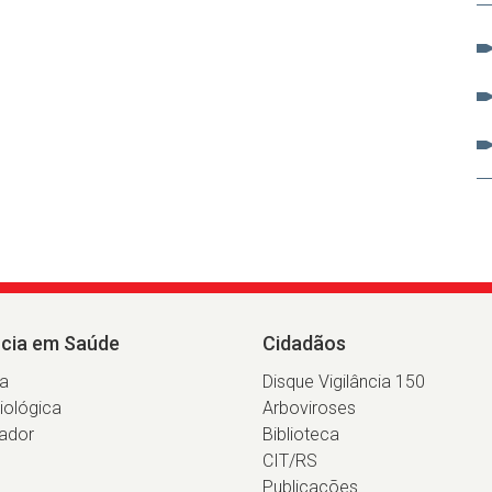
ncia em Saúde
Cidadãos
ia
Disque Vigilância 150
iológica
Arboviroses
ador
Biblioteca
CIT/RS
Publicações