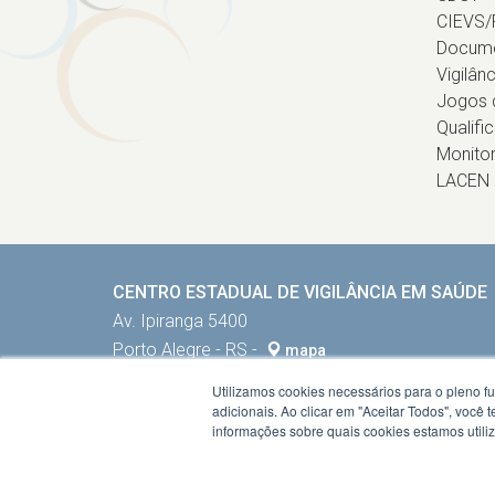
CIEVS/
Docum
Vigilân
Jogos d
Qualifi
Monito
LACEN
CENTRO ESTADUAL DE VIGILÂNCIA EM SAÚDE
Av. Ipiranga 5400
Porto Alegre - RS -
mapa
90610-000
Utilizamos cookies necessários para o pleno f
Fone:
5132884002
adicionais. Ao clicar em "Aceitar Todos", você
informações sobre quais cookies estamos util