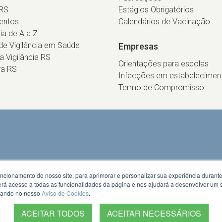
RS
Estágios Obrigatórios
entos
Calendários de Vacinação
cia de A a Z
e Vigilância em Saúde
Empresas
ca Vigilância RS
Orientações para escolas
ra RS
Infecções em estabelecimen
Termo de Compromisso
uncionamento do nosso site, para aprimorar e personalizar sua experiência duran
 terá acesso a todas as funcionalidades da página e nos ajudará a desenvolver um
izando no nosso
Aviso de Cookies
.
ACEITAR TODOS
ACEITAR NECESSÁRIOS