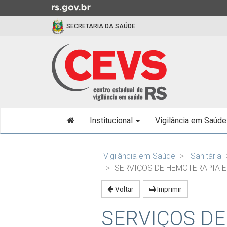
Ir
para
SECRETARIA DA SAÚDE
o
conteúdo
Ir
para
o
menu
Ir
Início
para
Institucional
Vigilância em Saúd
do
a
menu
busca
Início
do
Vigilância em Saúde
Sanitária
conteúdo
SERVIÇOS DE HEMOTERAPIA 
Voltar
Imprimir
SERVIÇOS D