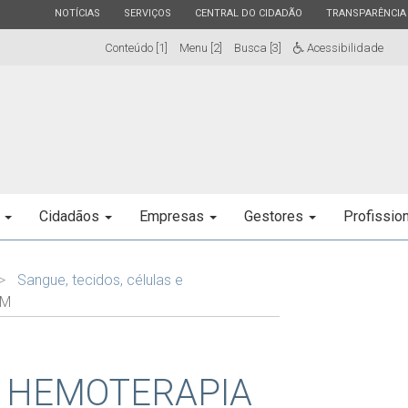
ESTADO
ESTADO
ESTADO
ESTADO
NOTÍCIAS
SERVIÇOS
CENTRAL DO CIDADÃO
TRANSPARÊNCIA
Conteúdo [1]
Menu [2]
Busca [3]
Acessibilidade
e
Cidadãos
Empresas
Gestores
Profissio
Sangue, tecidos, células e
EM
E HEMOTERAPIA