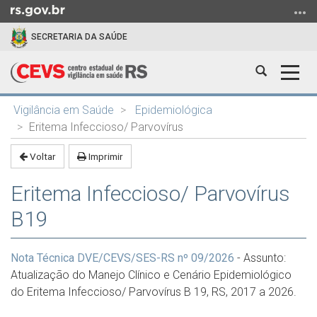
Ir
para
SECRETARIA DA SAÚDE
o
conteúdo
Abrir
Alter
Ir
a
a
para
Início
busca
nave
o
Vigilância em Saúde
Epidemiológica
do
menu
Eritema Infeccioso/ Parvovírus
conteúdo
Ir
Voltar
Imprimir
para
a
Eritema Infeccioso/ Parvovírus
busca
B19
Nota Técnica DVE/CEVS/SES-RS nº 09/2026
- Assunto:
Atualização do Manejo Clínico e Cenário Epidemiológico
do Eritema Infeccioso/ Parvovírus B 19, RS, 2017 a 2026.