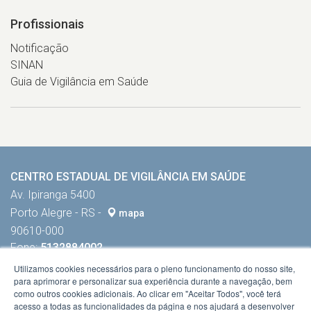
Profissionais
Notificação
SINAN
Guia de Vigilância em Saúde
CENTRO ESTADUAL DE VIGILÂNCIA EM SAÚDE
Av. Ipiranga 5400
Porto Alegre - RS -
mapa
90610-000
Fone:
5132884002
Utilizamos cookies necessários para o pleno funcionamento do nosso site,
para aprimorar e personalizar sua experiência durante a navegação, bem
como outros cookies adicionais. Ao clicar em "Aceitar Todos", você terá
acesso a todas as funcionalidades da página e nos ajudará a desenvolver