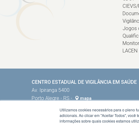
CIEVS/
Docum
Vigilân
Jogos d
Qualifi
Monito
LACEN
CENTRO ESTADUAL DE VIGILÂNCIA EM SAÚDE
Av. Ipiranga 5400
Porto Alegre - RS -
mapa
90610-000
Utilizamos cookies necessários para o pleno f
Fone:
5132884002
adicionais. Ao clicar em "Aceitar Todos", você
informações sobre quais cookies estamos util