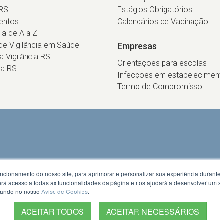
RS
Estágios Obrigatórios
entos
Calendários de Vacinação
cia de A a Z
e Vigilância em Saúde
Empresas
ca Vigilância RS
Orientações para escolas
ra RS
Infecções em estabelecimen
Termo de Compromisso
uncionamento do nosso site, para aprimorar e personalizar sua experiência duran
 terá acesso a todas as funcionalidades da página e nos ajudará a desenvolver um
izando no nosso
Aviso de Cookies
.
ACEITAR TODOS
ACEITAR NECESSÁRIOS