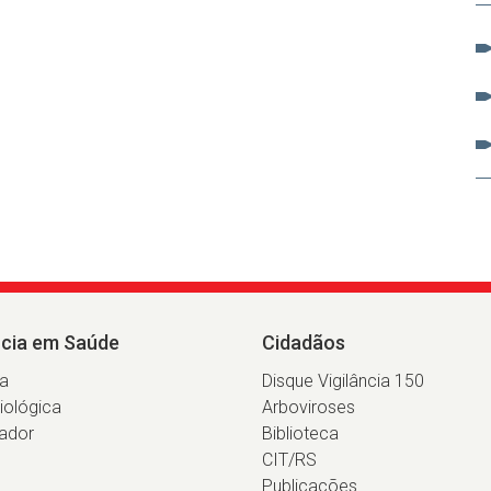
ncia em Saúde
Cidadãos
ia
Disque Vigilância 150
iológica
Arboviroses
ador
Biblioteca
CIT/RS
Publicações