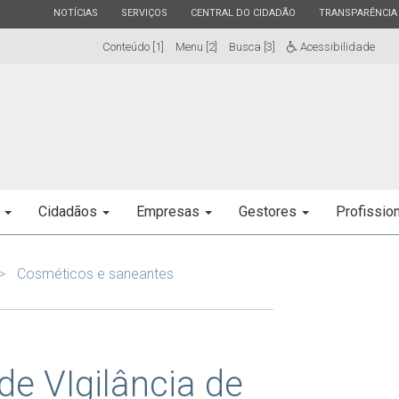
ESTADO
ESTADO
ESTADO
ESTADO
NOTÍCIAS
SERVIÇOS
CENTRAL DO CIDADÃO
TRANSPARÊNCIA
Conteúdo [1]
Menu [2]
Busca [3]
Acessibilidade
e
Cidadãos
Empresas
Gestores
Profissio
Cosméticos e saneantes
de VIgilância de