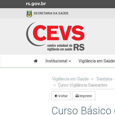
Ir
para
SECRETARIA DA SAÚDE
o
conteúdo
Ir
para
o
menu
Ir
Início
para
Institucional
Vigilância em Saúd
do
a
menu
busca
Início
do
Vigilância em Saúde
Sanitária
conteúdo
Curso VIgilância Saneantes
Voltar
Imprimir
Curso Básico 