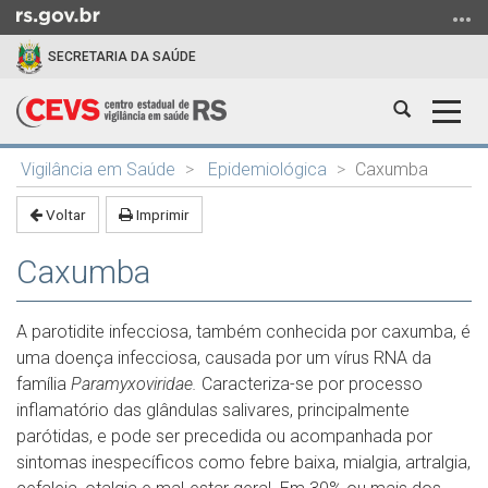
Ir
para
SECRETARIA DA SAÚDE
o
conteúdo
Abrir
Alter
Ir
a
a
para
Início
busca
nave
o
Vigilância em Saúde
Epidemiológica
Caxumba
do
menu
conteúdo
Voltar
Imprimir
Ir
para
Caxumba
a
busca
A parotidite infecciosa, também conhecida por caxumba, é
uma doença infecciosa, causada por um vírus RNA da
família
Paramyxoviridae.
Caracteriza-se por processo
inflamatório das glândulas salivares, principalmente
parótidas, e pode ser precedida ou acompanhada por
sintomas inespecíficos como febre baixa, mialgia, artralgia,