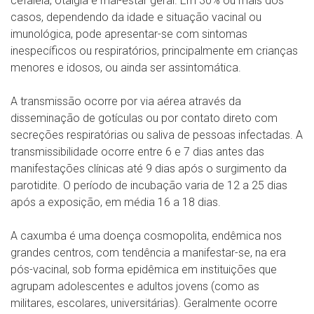
cefaleia, otalgia e mal-estar geral. Em 30% ou mais dos
casos, dependendo da idade e situação vacinal ou
imunológica, pode apresentar-se com sintomas
inespecíficos ou respiratórios, principalmente em crianças
menores e idosos, ou ainda ser assintomática.
A transmissão ocorre por via aérea através da
disseminação de gotículas ou por contato direto com
secreções respiratórias ou saliva de pessoas infectadas. A
transmissibilidade ocorre entre 6 e 7 dias antes das
manifestações clínicas até 9 dias após o surgimento da
parotidite. O período de incubação varia de 12 a 25 dias
após a exposição, em média 16 a 18 dias.
A caxumba é uma doença cosmopolita, endêmica nos
grandes centros, com tendência a manifestar-se, na era
pós-vacinal, sob forma epidêmica em instituições que
agrupam adolescentes e adultos jovens (como as
militares, escolares, universitárias). Geralmente ocorre